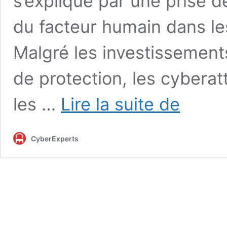
s’explique par une prise d
du facteur humain dans le
Malgré les investissement
de protection, les cyberat
Sensibilisation
les …
Lire la suite de
à
la
cybersécurité
CyberExperts
:
3
questions
à
Morgane
Sroka,
Directrice
commerciale
de