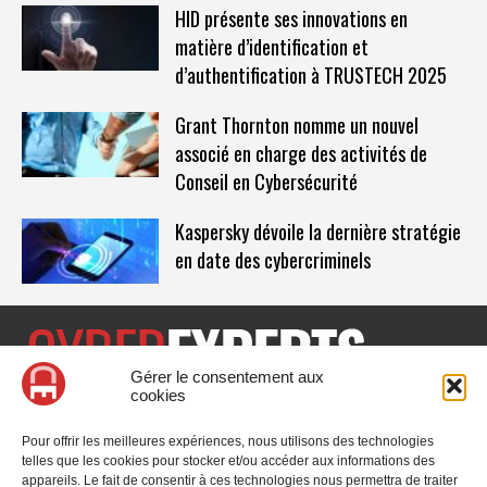
HID présente ses innovations en
matière d’identification et
d’authentification à TRUSTECH 2025
Grant Thornton nomme un nouvel
associé en charge des activités de
Conseil en Cybersécurité
Kaspersky dévoile la dernière stratégie
en date des cybercriminels
Gérer le consentement aux
cookies
CyberExperts.tech est un média dédié à la sécurité informatique
et à la cybersécurité, retrouvez des tribunes, des solutions,
Pour offrir les meilleures expériences, nous utilisons des technologies
l'actualité, des retours d'utilisateurs, des évènements, des livres
telles que les cookies pour stocker et/ou accéder aux informations des
blancs et les nominations du secteur. Retrouvez toutes les
appareils. Le fait de consentir à ces technologies nous permettra de traiter