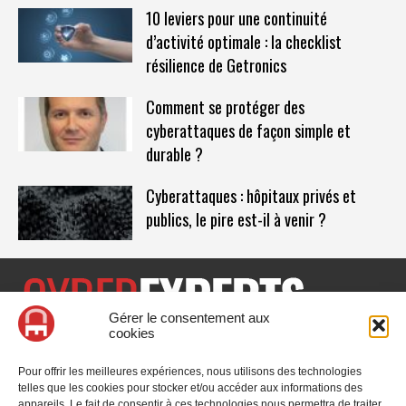
10 leviers pour une continuité
d’activité optimale : la checklist
résilience de Getronics
Comment se protéger des
cyberattaques de façon simple et
durable ?
Cyberattaques : hôpitaux privés et
publics, le pire est-il à venir ?
Gérer le consentement aux
cookies
CyberExperts.tech est un média dédié à la sécurité informatique
et à la cybersécurité, retrouvez des tribunes, des solutions,
Pour offrir les meilleures expériences, nous utilisons des technologies
l'actualité, des retours d'utilisateurs, des évènements, des livres
telles que les cookies pour stocker et/ou accéder aux informations des
blancs et les nominations du secteur. Retrouvez toutes les
appareils. Le fait de consentir à ces technologies nous permettra de traiter