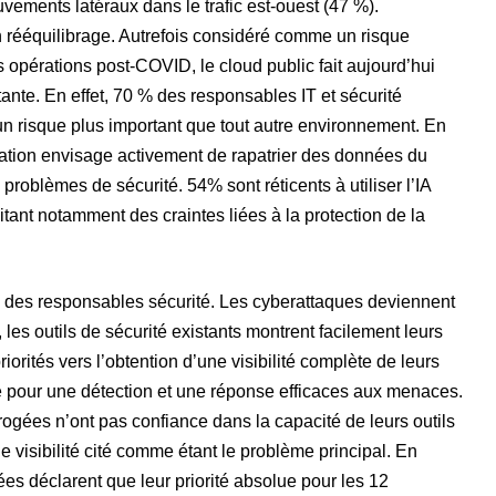
vements latéraux dans le trafic est-ouest (47 %).
un rééquilibrage. Autrefois considéré comme un risque
 opérations post-COVID, le cloud public fait aujourd’hui
tante. En effet, 70 % des responsables IT et sécurité
un risque plus important que tout autre environnement. En
sation envisage activement de rapatrier des données du
 problèmes de sécurité. 54% sont réticents à utiliser l’IA
tant notamment des craintes liées à la protection de la
s des responsables sécurité. Les cyberattaques deviennent
les outils de sécurité existants montrent facilement leurs
riorités vers l’obtention d’une visibilité complète de leurs
pour une détection et une réponse efficaces aux menaces.
rogées n’ont pas confiance dans la capacité de leurs outils
 visibilité cité comme étant le problème principal. En
s déclarent que leur priorité absolue pour les 12