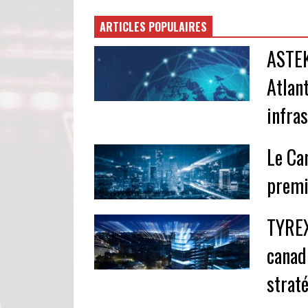
ARTICLES POPULAIRES
ASTEK
Atlan
infra
Le Ca
premi
TYREX
canad
strat