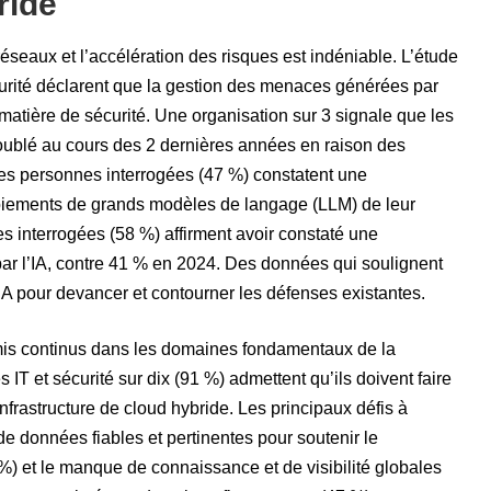
ride
réseaux et l’accélération des risques est indéniable. L’étude
urité déclarent que la gestion des menaces générées par
n matière de sécurité. Une organisation sur 3 signale que les
ublé au cours des 2 dernières années en raison des
des personnes interrogées (47 %) constatent une
loiements de grands modèles de langage (LLM) de leur
s interrogées (58 %) affirment avoir constaté une
r l’IA, contre 41 % en 2024. Des données qui soulignent
l’IA pour devancer et contourner les défenses existantes.
mis continus dans les domaines fondamentaux de la
IT et sécurité sur dix (91 %) admettent qu’ils doivent faire
nfrastructure de cloud hybride. Les principaux défis à
e données fiables et pertinentes pour soutenir le
) et le manque de connaissance et de visibilité globales