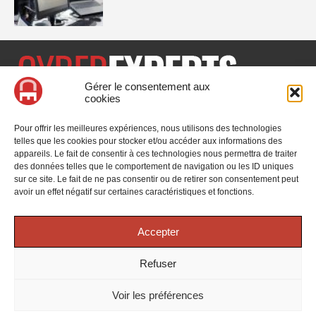
Gérer le consentement aux
cookies
CyberExperts.tech est un média dédié à la sécurité informatique
et à la cybersécurité, retrouvez des tribunes, des solutions,
Pour offrir les meilleures expériences, nous utilisons des technologies
l'actualité, des retours d'utilisateurs, des évènements, des livres
telles que les cookies pour stocker et/ou accéder aux informations des
blancs et les nominations du secteur. Retrouvez toutes les
appareils. Le fait de consentir à ces technologies nous permettra de traiter
informations sur les innovations en cybersécurité.
des données telles que le comportement de navigation ou les ID uniques
sur ce site. Le fait de ne pas consentir ou de retirer son consentement peut
Vous cherchez quelque chose ?
avoir un effet négatif sur certaines caractéristiques et fonctions.
Accepter
Refuser
© 2025 CyberExperts. Tous droits réservés.
Mentions Légales
-
Voir les préférences
Politique de confidentialité
| Google reCAPTCHA :
Confidentialité
-
Conditions
| Crédits photos
Unsplash
-
Freepik