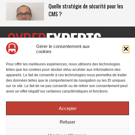
Quelle stratégie de sécurité pour les
CMS ?
Gérer le consentement aux
cookies
CyberExperts.tech est un média dédié à la sécurité informatique
et à la cybersécurité, retrouvez des tribunes, des solutions,
Pour offrir les meilleures expériences, nous utilisons des technologies
l'actualité, des retours d'utilisateurs, des évènements, des livres
telles que les cookies pour stocker et/ou accéder aux informations des
blancs et les nominations du secteur. Retrouvez toutes les
appareils. Le fait de consentir à ces technologies nous permettra de traiter
informations sur les innovations en cybersécurité.
des données telles que le comportement de navigation ou les ID uniques
sur ce site. Le fait de ne pas consentir ou de retirer son consentement peut
Vous cherchez quelque chose ?
avoir un effet négatif sur certaines caractéristiques et fonctions.
Accepter
Refuser
© 2025 CyberExperts. Tous droits réservés.
Mentions Légales
-