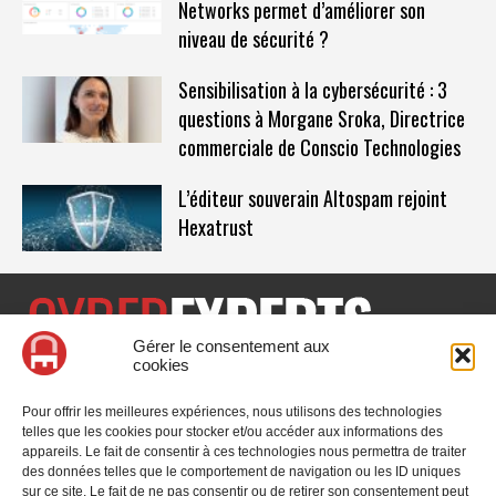
Networks permet d’améliorer son
niveau de sécurité ?
Sensibilisation à la cybersécurité : 3
questions à Morgane Sroka, Directrice
commerciale de Conscio Technologies
L’éditeur souverain Altospam rejoint
Hexatrust
Gérer le consentement aux
cookies
CyberExperts.tech est un média dédié à la sécurité informatique
et à la cybersécurité, retrouvez des tribunes, des solutions,
Pour offrir les meilleures expériences, nous utilisons des technologies
l'actualité, des retours d'utilisateurs, des évènements, des livres
telles que les cookies pour stocker et/ou accéder aux informations des
blancs et les nominations du secteur. Retrouvez toutes les
appareils. Le fait de consentir à ces technologies nous permettra de traiter
informations sur les innovations en cybersécurité.
des données telles que le comportement de navigation ou les ID uniques
sur ce site. Le fait de ne pas consentir ou de retirer son consentement peut