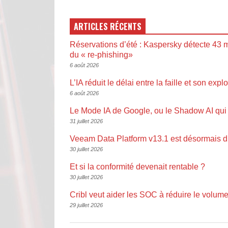
ARTICLES RÉCENTS
Réservations d’été : Kaspersky détecte 43 m
du « re-phishing»
6 août 2026
L’IA réduit le délai entre la faille et son explo
6 août 2026
Le Mode IA de Google, ou le Shadow AI qui 
31 juillet 2026
Veeam Data Platform v13.1 est désormais d
30 juillet 2026
Et si la conformité devenait rentable ?
30 juillet 2026
Cribl veut aider les SOC à réduire le volume
29 juillet 2026