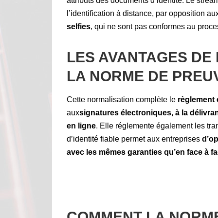
attributs des documents d’identité. Le stre
l’identification à distance, par opposition a
selfies
, qui ne sont pas conformes au proc
LES AVANTAGES DE 
LA NORME DE PREUVE
Cette normalisation complète le
règlement
aux
signatures électroniques, à la délivra
en ligne
. Elle réglemente également les tra
d’identité fiable permet aux entreprises
d’op
avec les mêmes garanties qu’en face à f
COMMENT LA NORME 