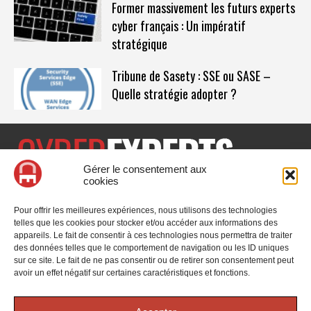
Former massivement les futurs experts
cyber français : Un impératif
stratégique
Tribune de Sasety : SSE ou SASE –
Quelle stratégie adopter ?
Gérer le consentement aux
cookies
CyberExperts.tech est un média dédié à la sécurité informatique
et à la cybersécurité, retrouvez des tribunes, des solutions,
Pour offrir les meilleures expériences, nous utilisons des technologies
l'actualité, des retours d'utilisateurs, des évènements, des livres
telles que les cookies pour stocker et/ou accéder aux informations des
blancs et les nominations du secteur. Retrouvez toutes les
appareils. Le fait de consentir à ces technologies nous permettra de traiter
informations sur les innovations en cybersécurité.
des données telles que le comportement de navigation ou les ID uniques
sur ce site. Le fait de ne pas consentir ou de retirer son consentement peut
Vous cherchez quelque chose ?
avoir un effet négatif sur certaines caractéristiques et fonctions.