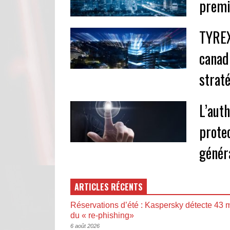
premi
TYREX
canad
strat
L’aut
prote
génér
ARTICLES RÉCENTS
Réservations d’été : Kaspersky détecte 43 m
du « re-phishing»
6 août 2026