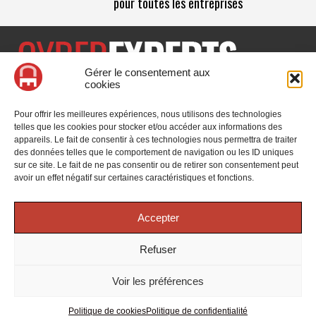
pour toutes les entreprises
Gérer le consentement aux
cookies
CyberExperts.tech est un média dédié à la sécurité informatique
et à la cybersécurité, retrouvez des tribunes, des solutions,
Pour offrir les meilleures expériences, nous utilisons des technologies
l'actualité, des retours d'utilisateurs, des évènements, des livres
telles que les cookies pour stocker et/ou accéder aux informations des
blancs et les nominations du secteur. Retrouvez toutes les
appareils. Le fait de consentir à ces technologies nous permettra de traiter
informations sur les innovations en cybersécurité.
des données telles que le comportement de navigation ou les ID uniques
sur ce site. Le fait de ne pas consentir ou de retirer son consentement peut
Vous cherchez quelque chose ?
avoir un effet négatif sur certaines caractéristiques et fonctions.
Accepter
Refuser
© 2025 CyberExperts. Tous droits réservés.
Mentions Légales
-
Voir les préférences
Politique de confidentialité
| Google reCAPTCHA :
Confidentialité
-
Conditions
| Crédits photos
Unsplash
-
Freepik
Politique de cookies
Politique de confidentialité