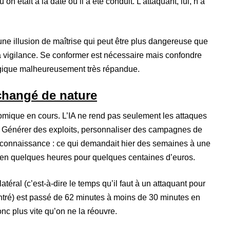
on était à la date où il a été conduit. L’attaquant, lui, n’a
 une illusion de maîtrise qui peut être plus dangereuse que
la vigilance. Se conformer est nécessaire mais confondre
atégique malheureusement très répandue.
changé de nature
omique en cours. L’IA ne rend pas seulement les attaques
t ! Générer des exploits, personnaliser des campagnes de
reconnaissance : ce qui demandait hier des semaines à une
 en quelques heures pour quelques centaines d’euros.
atéral (c’est-à-dire le temps qu’il faut à un attaquant pour
ntré) est passé de 62 minutes à moins de 30 minutes en
nc plus vite qu’on ne la réouvre.