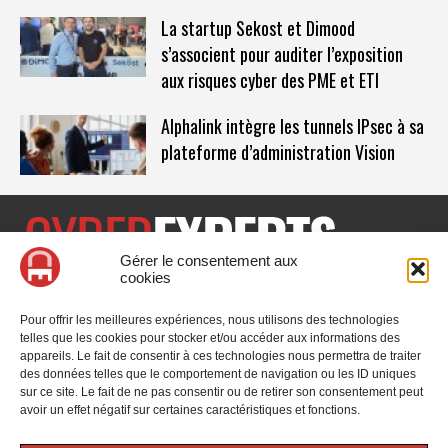
La startup Sekost et Dimood
s’associent pour auditer l’exposition
aux risques cyber des PME et ETI
Alphalink intègre les tunnels IPsec à sa
plateforme d’administration Vision
Gérer le consentement aux
cookies
CyberExperts.tech est un média dédié à la sécurité informatique
et à la cybersécurité, retrouvez des tribunes, des solutions,
Pour offrir les meilleures expériences, nous utilisons des technologies
l'actualité, des retours d'utilisateurs, des évènements, des livres
telles que les cookies pour stocker et/ou accéder aux informations des
blancs et les nominations du secteur. Retrouvez toutes les
appareils. Le fait de consentir à ces technologies nous permettra de traiter
informations sur les innovations en cybersécurité.
des données telles que le comportement de navigation ou les ID uniques
sur ce site. Le fait de ne pas consentir ou de retirer son consentement peut
Vous cherchez quelque chose ?
avoir un effet négatif sur certaines caractéristiques et fonctions.