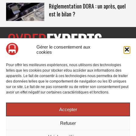
Réglementation DORA : un après, quel
est le bilan ?
Gérer le consentement aux
cookies
CyberExperts.tech est un média dédié à la sécurité informatique
et à la cybersécurité, retrouvez des tribunes, des solutions,
Pour offrir les meilleures expériences, nous utilisons des technologies
l'actualité, des retours d'utilisateurs, des évènements, des livres
telles que les cookies pour stocker et/ou accéder aux informations des
blancs et les nominations du secteur. Retrouvez toutes les
appareils. Le fait de consentir à ces technologies nous permettra de traiter
informations sur les innovations en cybersécurité.
des données telles que le comportement de navigation ou les ID uniques
sur ce site. Le fait de ne pas consentir ou de retirer son consentement peut
Vous cherchez quelque chose ?
avoir un effet négatif sur certaines caractéristiques et fonctions.
Accepter
Refuser
© 2025 CyberExperts. Tous droits réservés.
Mentions Légales
-