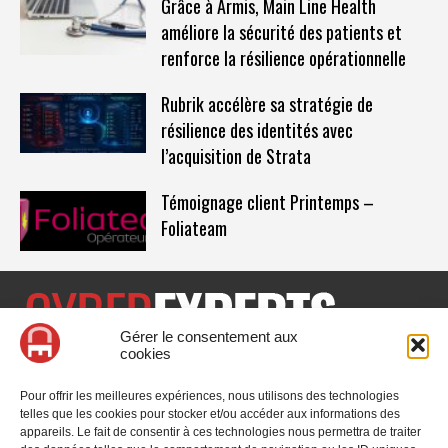
Grâce à Armis, Main Line Health
améliore la sécurité des patients et
renforce la résilience opérationnelle
Rubrik accélère sa stratégie de
résilience des identités avec
l’acquisition de Strata
Témoignage client Printemps –
Foliateam
Gérer le consentement aux
cookies
CyberExperts.tech est un média dédié à la sécurité informatique
et à la cybersécurité, retrouvez des tribunes, des solutions,
Pour offrir les meilleures expériences, nous utilisons des technologies
l'actualité, des retours d'utilisateurs, des évènements, des livres
telles que les cookies pour stocker et/ou accéder aux informations des
blancs et les nominations du secteur. Retrouvez toutes les
appareils. Le fait de consentir à ces technologies nous permettra de traiter
informations sur les innovations en cybersécurité.