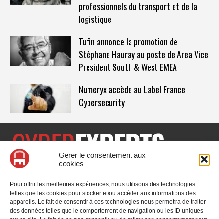
professionnels du transport et de la
logistique
Tufin annonce la promotion de
Stéphane Hauray au poste de Area Vice
President South & West EMEA
Numeryx accède au Label France
Cybersecurity
Gérer le consentement aux
cookies
CyberExperts.tech est un média dédié à la sécurité informatique
et à la cybersécurité, retrouvez des tribunes, des solutions,
Pour offrir les meilleures expériences, nous utilisons des technologies
l'actualité, des retours d'utilisateurs, des évènements, des livres
telles que les cookies pour stocker et/ou accéder aux informations des
blancs et les nominations du secteur. Retrouvez toutes les
appareils. Le fait de consentir à ces technologies nous permettra de traiter
informations sur les innovations en cybersécurité.
des données telles que le comportement de navigation ou les ID uniques