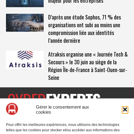
majeur pour les entreprises
D’après une étude Sophos, 71 % des
organisations ont subi au moins une
compromission liée aux identités
l’année dernière
Atraksis organise une « Journée Tech &
Secours » le 30 juin au siège de la
Région Île-de-France à Saint-Ouen-sur-
Seine
Gérer le consentement aux
cookies
CyberExperts.tech est un média dédié à la sécurité informatique
et à la cybersécurité, retrouvez des tribunes, des solutions,
Pour offrir les meilleures expériences, nous utilisons des technologies
l'actualité, des retours d'utilisateurs, des évènements, des livres
telles que les cookies pour stocker et/ou accéder aux informations des
blancs et les nominations du secteur. Retrouvez toutes les