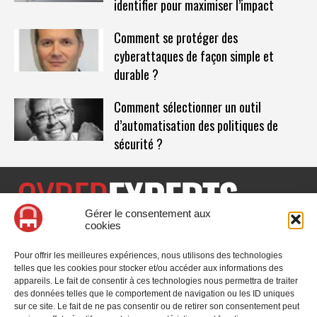
identifier pour maximiser l’impact
Comment se protéger des
cyberattaques de façon simple et
durable ?
Comment sélectionner un outil
d’automatisation des politiques de
sécurité ?
Gérer le consentement aux
cookies
CyberExperts.tech est un média dédié à la sécurité informatique
et à la cybersécurité, retrouvez des tribunes, des solutions,
Pour offrir les meilleures expériences, nous utilisons des technologies
l'actualité, des retours d'utilisateurs, des évènements, des livres
telles que les cookies pour stocker et/ou accéder aux informations des
blancs et les nominations du secteur. Retrouvez toutes les
appareils. Le fait de consentir à ces technologies nous permettra de traiter
informations sur les innovations en cybersécurité.
des données telles que le comportement de navigation ou les ID uniques
sur ce site. Le fait de ne pas consentir ou de retirer son consentement peut