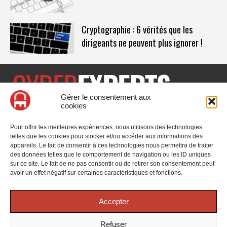
Cryptographie : 6 vérités que les
dirigeants ne peuvent plus ignorer !
Gérer le consentement aux
cookies
CyberExperts.tech est un média dédié à la sécurité informatique
et à la cybersécurité, retrouvez des tribunes, des solutions,
Pour offrir les meilleures expériences, nous utilisons des technologies
l'actualité, des retours d'utilisateurs, des évènements, des livres
telles que les cookies pour stocker et/ou accéder aux informations des
blancs et les nominations du secteur. Retrouvez toutes les
appareils. Le fait de consentir à ces technologies nous permettra de traiter
informations sur les innovations en cybersécurité.
des données telles que le comportement de navigation ou les ID uniques
sur ce site. Le fait de ne pas consentir ou de retirer son consentement peut
Vous cherchez quelque chose ?
avoir un effet négatif sur certaines caractéristiques et fonctions.
Accepter
Refuser