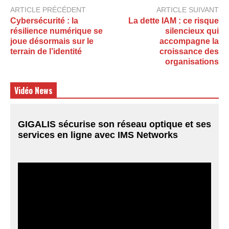
ARTICLE PRÉCÉDENT
ARTICLE SUIVANT
Cybersécurité : la
La dette IAM : ce risque
résilience numérique se
silencieux qui
joue désormais sur le
accompagne la
terrain de l’identité
croissance des
organisations
Vidéo News
GIGALIS sécurise son réseau optique et ses
services en ligne avec IMS Networks