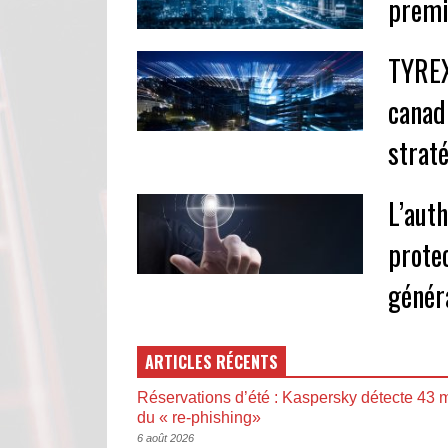
premi
TYREX
canad
strat
L’aut
prote
génér
ARTICLES RÉCENTS
Réservations d’été : Kaspersky détecte 43 m
du « re-phishing»
6 août 2026