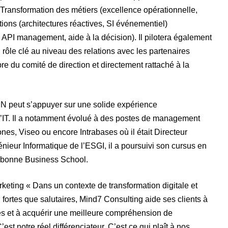
 Transformation des métiers (excellence opérationnelle,
tions (architectures réactives, SI événementiel)
 API management, aide à la décision). Il pilotera également
 rôle clé au niveau des relations avec les partenaires
e du comité de direction et directement rattaché à la
N peut s’appuyer sur une solide expérience
 l’IT. Il a notamment évolué à des postes de management
s, Viseo ou encore Intrabases où il était Directeur
ieur Informatique de l’ESGI, il a poursuivi son cursus en
rbonne Business School.
eting « Dans un contexte de transformation digitale et
fortes que salutaires, Mind7 Consulting aide ses clients à
es et à acquérir une meilleure compréhension de
est notre réel différenciateur. C’est ce qui plaît à nos