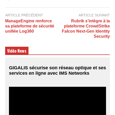
ARTICLE PRÉCÉDENT
ARTICLE SUIVANT
ManageEngine renforce
Rubrik s’intègre à la
sa plateforme de sécurité
plateforme CrowdStrike
unifiée Log360
Falcon Next-Gen Identity
Security
Vidéo News
GIGALIS sécurise son réseau optique et ses
services en ligne avec IMS Networks