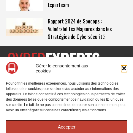
Experteam
Rapport 2024 de Specops :
Vulnérabilités Majeures dans les
Stratégies de Cybersécurité
Gérer le consentement aux
cookies
CyberExperts.tech est un média dédié à la sécurité informatique
et à la cybersécurité, retrouvez des tribunes, des solutions,
Pour offrir les meilleures expériences, nous utilisons des technologies
l'actualité, des retours d'utilisateurs, des évènements, des livres
telles que les cookies pour stocker et/ou accéder aux informations des
blancs et les nominations du secteur. Retrouvez toutes les
appareils. Le fait de consentir à ces technologies nous permettra de traiter
informations sur les innovations en cybersécurité.
des données telles que le comportement de navigation ou les ID uniques
sur ce site. Le fait de ne pas consentir ou de retirer son consentement peut
Vous cherchez quelque chose ?
avoir un effet négatif sur certaines caractéristiques et fonctions.
Accepter