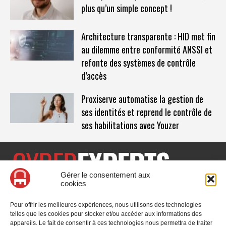
plus qu’un simple concept !
Architecture transparente : HID met fin
au dilemme entre conformité ANSSI et
refonte des systèmes de contrôle
d’accès
Proxiserve automatise la gestion de
ses identités et reprend le contrôle de
ses habilitations avec Youzer
Gérer le consentement aux
cookies
CyberExperts.tech est un média dédié à la sécurité informatique
et à la cybersécurité, retrouvez des tribunes, des solutions,
Pour offrir les meilleures expériences, nous utilisons des technologies
l'actualité, des retours d'utilisateurs, des évènements, des livres
telles que les cookies pour stocker et/ou accéder aux informations des
blancs et les nominations du secteur. Retrouvez toutes les
appareils. Le fait de consentir à ces technologies nous permettra de traiter