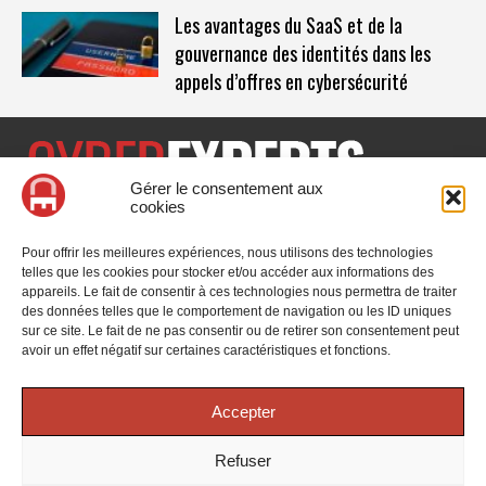
Les avantages du SaaS et de la
gouvernance des identités dans les
appels d’offres en cybersécurité
Gérer le consentement aux
cookies
CyberExperts.tech est un média dédié à la sécurité informatique
et à la cybersécurité, retrouvez des tribunes, des solutions,
Pour offrir les meilleures expériences, nous utilisons des technologies
l'actualité, des retours d'utilisateurs, des évènements, des livres
telles que les cookies pour stocker et/ou accéder aux informations des
blancs et les nominations du secteur. Retrouvez toutes les
appareils. Le fait de consentir à ces technologies nous permettra de traiter
informations sur les innovations en cybersécurité.
des données telles que le comportement de navigation ou les ID uniques
sur ce site. Le fait de ne pas consentir ou de retirer son consentement peut
Vous cherchez quelque chose ?
avoir un effet négatif sur certaines caractéristiques et fonctions.
Accepter
Refuser