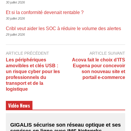
30 juillet 2026
Et si la conformité devenait rentable ?
30 juillet 2026
Cribl veut aider les SOC à réduire le volume des alertes
29 juillet 2026
ARTICLE PRÉCÉDENT
ARTICLE SUIVANT
Les périphériques
Acova fait le choix d’ITS
amovibles et clés USB :
Eugena pour concevoir
un risque cyber pour les
son nouveau site et
professionnels du
portail e-commerce
transport et de la
logistique
Vidéo News
GIGALIS sécurise son réseau optique et ses
services en ligne avec IMS Networks