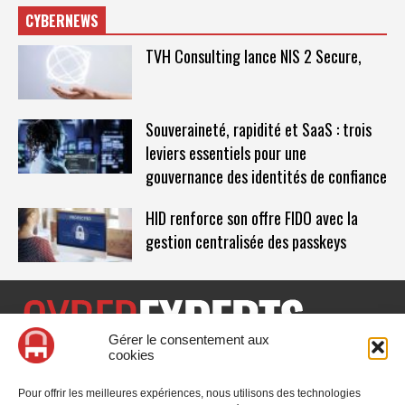
CYBERNEWS
TVH Consulting lance NIS 2 Secure,
Souveraineté, rapidité et SaaS : trois
leviers essentiels pour une
gouvernance des identités de confiance
HID renforce son offre FIDO avec la
gestion centralisée des passkeys
Gérer le consentement aux
cookies
CyberExperts.tech est un média dédié à la sécurité informatique
et à la cybersécurité, retrouvez des tribunes, des solutions,
Pour offrir les meilleures expériences, nous utilisons des technologies
l'actualité, des retours d'utilisateurs, des évènements, des livres