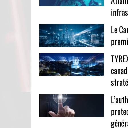
Atlan
infra
Le Ca
premi
TYREX
canad
strat
L’aut
prote
génér