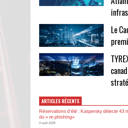
Atlan
infra
Le Ca
premi
TYREX
canad
strat
ARTICLES RÉCENTS
Réservations d’été : Kaspersky détecte 43 m
du « re-phishing»
6 août 2026