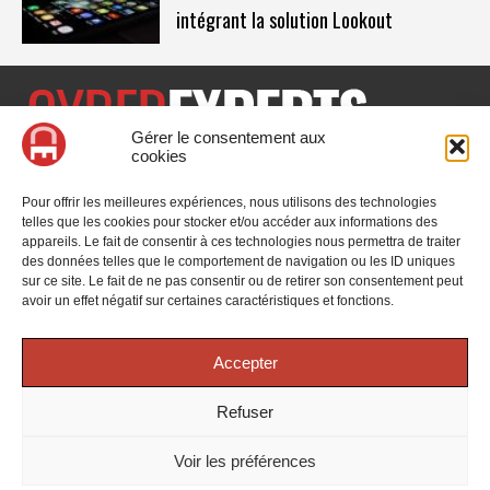
intégrant la solution Lookout
Gérer le consentement aux
cookies
CyberExperts.tech est un média dédié à la sécurité informatique
et à la cybersécurité, retrouvez des tribunes, des solutions,
Pour offrir les meilleures expériences, nous utilisons des technologies
l'actualité, des retours d'utilisateurs, des évènements, des livres
telles que les cookies pour stocker et/ou accéder aux informations des
blancs et les nominations du secteur. Retrouvez toutes les
appareils. Le fait de consentir à ces technologies nous permettra de traiter
informations sur les innovations en cybersécurité.
des données telles que le comportement de navigation ou les ID uniques
sur ce site. Le fait de ne pas consentir ou de retirer son consentement peut
Vous cherchez quelque chose ?
avoir un effet négatif sur certaines caractéristiques et fonctions.
Accepter
Refuser
© 2025 CyberExperts. Tous droits réservés.
Mentions Légales
-
Voir les préférences
Politique de confidentialité
| Google reCAPTCHA :
Confidentialité
-
Conditions
| Crédits photos
Unsplash
-
Freepik