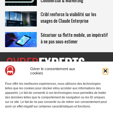
Commercial & Marketing
Cribl renforce la visibilité sur les
usages de Claude Enterprise
Sécuriser sa flotte mobile, un impératif
à ne pas sous-estimer
Gérer le consentement aux
cookies
CyberExperts.tech est un média dédié à la sécurité informatique
et à la cybersécurité, retrouvez des tribunes, des solutions,
Pour offrir les meilleures expériences, nous utilisons des technologies
l'actualité, des retours d'utilisateurs, des évènements, des livres
telles que les cookies pour stocker et/ou accéder aux informations des
blancs et les nominations du secteur. Retrouvez toutes les
appareils. Le fait de consentir à ces technologies nous permettra de traiter
informations sur les innovations en cybersécurité.
des données telles que le comportement de navigation ou les ID uniques
sur ce site. Le fait de ne pas consentir ou de retirer son consentement peut
Vous cherchez quelque chose ?
avoir un effet négatif sur certaines caractéristiques et fonctions.