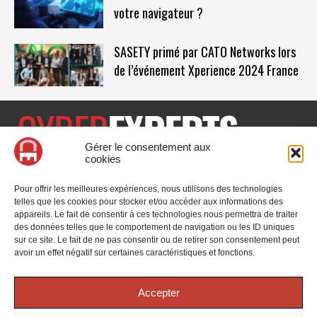
votre navigateur ?
SASETY primé par CATO Networks lors
de l’événement Xperience 2024 France
Gérer le consentement aux
cookies
CyberExperts.tech est un média dédié à la sécurité informatique
et à la cybersécurité, retrouvez des tribunes, des solutions,
Pour offrir les meilleures expériences, nous utilisons des technologies
l'actualité, des retours d'utilisateurs, des évènements, des livres
telles que les cookies pour stocker et/ou accéder aux informations des
blancs et les nominations du secteur. Retrouvez toutes les
appareils. Le fait de consentir à ces technologies nous permettra de traiter
informations sur les innovations en cybersécurité.
des données telles que le comportement de navigation ou les ID uniques
sur ce site. Le fait de ne pas consentir ou de retirer son consentement peut
Vous cherchez quelque chose ?
avoir un effet négatif sur certaines caractéristiques et fonctions.
Accepter