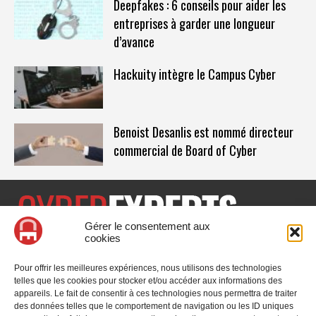
Deepfakes : 6 conseils pour aider les
entreprises à garder une longueur
d’avance
Hackuity intègre le Campus Cyber
Benoist Desanlis est nommé directeur
commercial de Board of Cyber
Gérer le consentement aux
cookies
CyberExperts.tech est un média dédié à la sécurité informatique
et à la cybersécurité, retrouvez des tribunes, des solutions,
Pour offrir les meilleures expériences, nous utilisons des technologies
l'actualité, des retours d'utilisateurs, des évènements, des livres
telles que les cookies pour stocker et/ou accéder aux informations des
blancs et les nominations du secteur. Retrouvez toutes les
appareils. Le fait de consentir à ces technologies nous permettra de traiter
informations sur les innovations en cybersécurité.
des données telles que le comportement de navigation ou les ID uniques